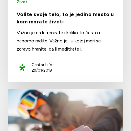
Život
Volite svoje telo, to je jedino mesto u
kom morate živeti
Važno je da li trenirate i koliko to često i
naporno radite. Važno je i u kojoj meri se
zdravo hranite, da li meditirate i…
Centar Life
29/01/2019