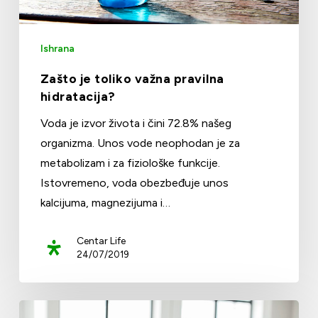
Ishrana
Zašto je toliko važna pravilna
hidratacija?
Voda je izvor života i čini 72.8% našeg
organizma. Unos vode neophodan je za
metabolizam i za fiziološke funkcije.
Istovremeno, voda obezbeđuje unos
kalcijuma, magnezijuma i…
Centar Life
24/07/2019