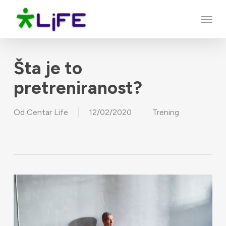
Skip
Menu
to
main
content
Šta je to
pretreniranost?
Od
Centar Life
12/02/2020
Trening