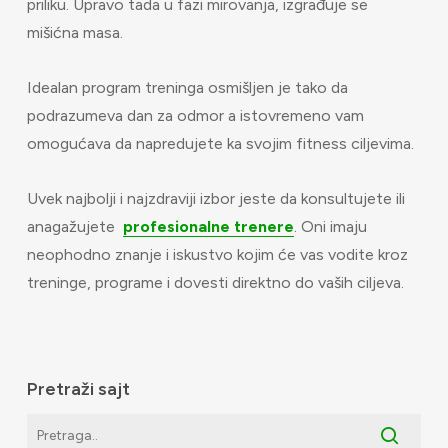
priliku. Upravo tada u fazi mirovanja, izgrađuje se
mišićna masa.
Idealan program treninga osmišljen je tako da
podrazumeva dan za odmor a istovremeno vam
omogućava da napredujete ka svojim fitness ciljevima.
Uvek najbolji i najzdraviji izbor jeste da konsultujete ili
anagažujete
profesionalne trenere
. Oni imaju
neophodno znanje i iskustvo kojim će vas vodite kroz
treninge, programe i dovesti direktno do vaših ciljeva.
Pretraži sajt