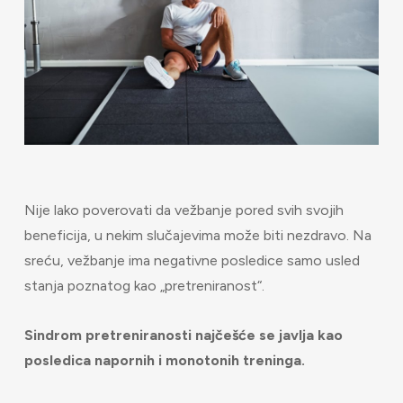
Nije lako poverovati da vežbanje pored svih svojih
beneficija, u nekim slučajevima može biti nezdravo. Na
sreću, vežbanje ima negativne posledice samo usled
stanja poznatog kao „pretreniranost“.
Sindrom pretreniranosti najčešće se javlja kao
posledica napornih i monotonih treninga.