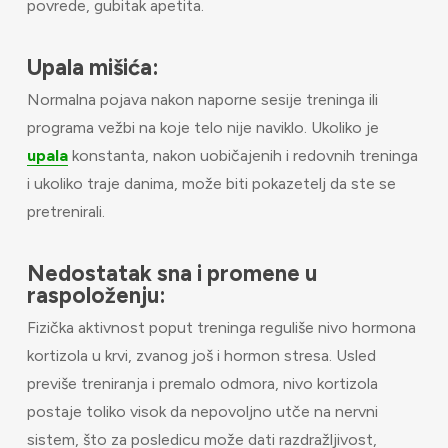
povrede, gubitak apetita.
Upala mišića:
Normalna pojava nakon naporne sesije treninga ili
programa vežbi na koje telo nije naviklo. Ukoliko je
upala
konstanta, nakon uobičajenih i redovnih treninga
i ukoliko traje danima, može biti pokazetelj da ste se
pretrenirali.
Nedostatak sna i promene u
raspoloženju:
Fizička aktivnost poput treninga reguliše nivo hormona
kortizola u krvi, zvanog još i hormon stresa. Usled
previše treniranja i premalo odmora, nivo kortizola
postaje toliko visok da nepovoljno utče na nervni
sistem, što za posledicu može dati razdražljivost,