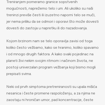
Treniranjem pomeramo granice sopstvenih
mogućnosti, naprežemo telo i um. Ali ukoliko su naši
treninzi previše česti ili izuzetno naporni telo se muči,
jer nema priliku da se odmori i oporavi što može dovesti
dovesti do zastoja u napretku ili do nazadovanja.
Kojom brzinom nam se telo oporavlja zavisi od toga
koliko često vežbamo, kako se hranimo, koliko spavamo
i od mnogo drugih faktora. A kako svaki pojedinac na
planeti živi nekim svojim ritmom i načinom života, ne
postoji univerzalan program vežbanja koji bismo mogli
prepisati svima.
Neki od prvih simptoma pretreniranosti su upala mišića
nesanica i česte promene raspoloženju, a za njima ne
zaostaju ni hroničan umor, pad koncentracije, česte