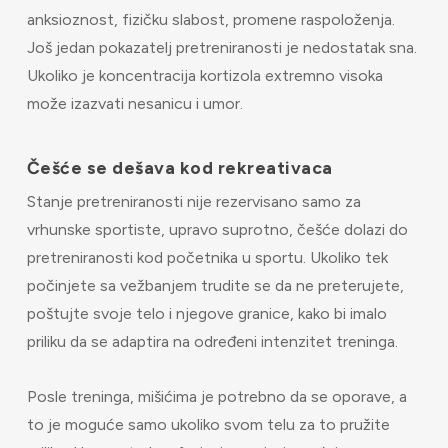
anksioznost, fizičku slabost, promene raspoloženja.
Još jedan pokazatelj pretreniranosti je nedostatak sna.
Ukoliko je koncentracija kortizola extremno visoka
može izazvati nesanicu i umor.
Češće se dešava kod rekreativaca
Stanje pretreniranosti nije rezervisano samo za
vrhunske sportiste, upravo suprotno, češće dolazi do
pretreniranosti kod početnika u sportu. Ukoliko tek
počinjete sa vežbanjem trudite se da ne preterujete,
poštujte svoje telo i njegove granice, kako bi imalo
priliku da se adaptira na određeni intenzitet treninga.
Posle treninga, mišićima je potrebno da se oporave, a
to je moguće samo ukoliko svom telu za to pružite