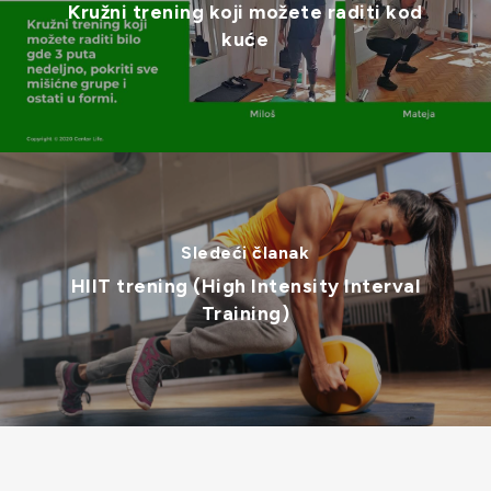
Kružni trening koji možete raditi kod
kuće
Sledeći članak
HIIT trening (High Intensity Interval
Training)