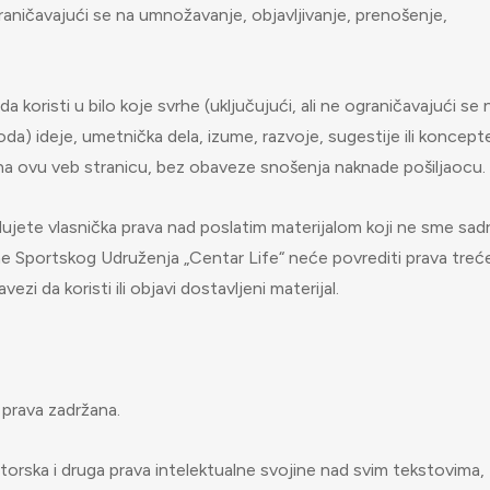
ograničavajući se na umnožavanje, objavljivanje, prenošenje,
oristi u bilo koje svrhe (uključujući, ali ne ograničavajući se 
oda) ideje, umetnička dela, izume, razvoje, sugestije ili koncept
te na ovu veb stranicu, bez obaveze snošenja naknade pošiljaocu.
jete vlasnička prava nad poslatim materijalom koji ne sme sadr
rane Sportskog Udruženja „Centar Life“ neće povrediti prava treć
zi da koristi ili objavi dostavljeni materijal.
 prava zadržana.
orska i druga prava intelektualne svojine nad svim tekstovima,