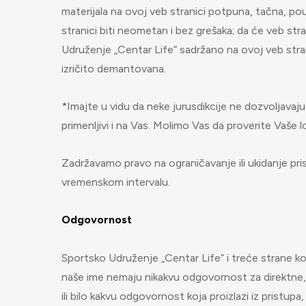
materijala na ovoj veb stranici potpuna, tačna, p
stranici biti neometan i bez grešaka; da će veb stran
Udruženje „Centar Life“ sadržano na ovoj veb strani
izričito demantovana.
*Imajte u vidu da neke jurusdikcije ne dozvoljavaj
primenljivi i na Vas. Molimo Vas da proverite Vaše 
Zadržavamo pravo na ograničavanje ili ukidanje prist
vremenskom intervalu.
Odgovornost
Sportsko Udruženje „Centar Life“ i treće strane koj
naše ime nemaju nikakvu odgovornost za direktne, s
ili bilo kakvu odgovornost koja proizlazi iz pris