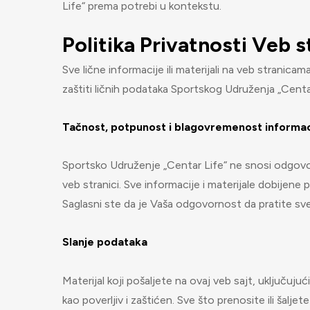
Life“ prema potrebi u kontekstu.
Politika Privatnosti Veb s
Sve lične informacije ili materijali na veb stranica
zaštiti ličnih podataka Sportskog Udruženja „Centar
Tačnost, potpunost i blagovremenost informac
Sportsko Udruženje „Centar Life“ ne snosi odgovo
veb stranici. Sve informacije i materijale dobijene p
Saglasni ste da je Vaša odgovornost da pratite sve
Slanje podataka
Materijal koji pošaljete na ovaj veb sajt, uključujuć
kao poverljiv i zaštićen. Sve što prenosite ili šalj