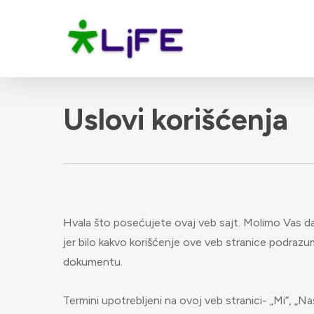
Skip
to
main
content
Uslovi korišćenja
Hvala što posećujete ovaj veb sajt. Molimo Vas d
jer bilo kakvo korišćenje ove veb stranice podrazu
dokumentu.
Termini upotrebljeni na ovoj veb stranici- „Mi“, „