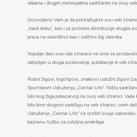
slikama i drugim materijalima sadržanim na ovoj veb
Dozvoljeno Vam je da pretražujete ovu veb stranic
„hard disku“, kao i za potrebe distribucije drugim
prava na vlasništvo kao i zaštitni žig vlasnika.
Nijedan deo ove veb stranice ne sme se prodavati ili
uklopljen u druga poslovanja, publikacije ili veb stra
Robni žigovi, logotipovi, znakovi i uslužni žigovi (z
Sportskom Udruženju „Centar Life“. Ništa sadržano
bilo kog žiga prikazanog na ovoj veb stranici. Vaše 
bilo kom drugom sadržaju na veb stranici, osim dat
Udruženje „Centar Life“ će izvršiti svoje zakonsko 
kaznenu tužbu za ozbiljne prekršaje.