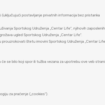
ti (uključujući postavljanje privatnih informacija bez pristanka
tuživanja Sportskog Udruženja „Centar Life“, njihovih zaposlenih
 ugrožava ugled Sportskog Udruženja „Centar Life“.
 prouzrokovati štetu imovini Sportskog Udruženja „Centar Life“ 
 će se bilo koji spor ili tužba vezana za upotrebu ove veb stran
ogiju za praćenje („cookies“).