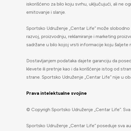
iskorišćeno za bilo koju svrhu, uključujući, ali ne 
emitovanje i slanje.
Sportsko Udruženje „Centar Life“ može slobodno da k
razvoj, proizvodnju, reklamiranje i marketing proizv
sadržane u bilo kojoj vrsti informacije koju šalje
Dostavljanjem podataka dajete garanciju da posedu
klevete ili pretnje kao i da korišćenje istog od st
strane. Sportsko Udruženje „Centar Life“ nije u obave
Prava intelektualne svojine
© Copyrigh Sportsko Udruženje „Centar Life“. Sva
Sportsko Udruženje „Centar Life“ poseduje sva aut