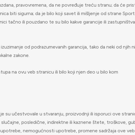
ouzdana, pravovremena, da ne povređuje treću stranu; da će pri
ica biti sigurna; da je bilo koji savet ili mišljenje od strane Spor
ci tačno ili pouzdano te su bilo kakve garancije ili zastupništva
u izuzimanje od podrazumevanih garancija, tako da neki od njih n
lokalne zakone.
upa na ovu veb stranicu ili bilo koji njen deo u bilo kom
e su učestvovale u stvaranju, proizvodnji ili isporuci ove strani
lučajne, posledične, indirektne ili kaznene štete, troškove, gu
tupa, upotrebe, nemogućnosti upotrebe, promene sadržaja ove veb