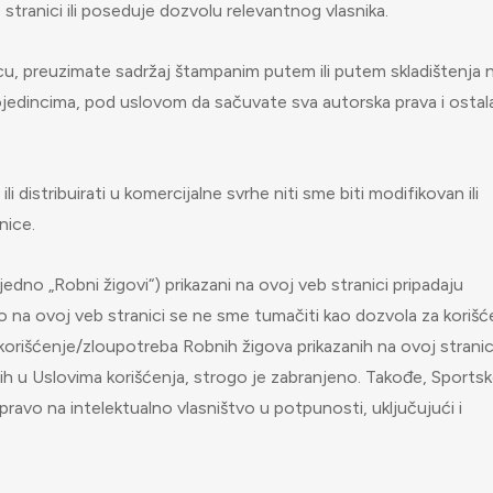
 stranici ili poseduje dozvolu relevantnog vlasnika.
u, preuzimate sadržaj štampanim putem ili putem skladištenja 
 pojedincima, pod uslovom da sačuvate sva autorska prava i ostal
 distribuirati u komercijalne svrhe niti sme biti modifikovan ili
nice.
ajedno „Robni žigovi“) prikazani na ovoj veb stranici pripadaju
 na ovoj veb stranici se ne sme tumačiti kao dozvola za korišć
korišćenje/zloupotreba Robnih žigova prikazanih na ovoj stranici 
ih u Uslovima korišćenja, strogo je zabranjeno. Takođe, Sports
pravo na intelektualno vlasništvo u potpunosti, uključujući i