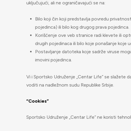
uključujući, ali ne ograničavajući se na:
Bilo koji čin koji predstavlja povredu privatnos
pojedinca) ili bilo kog drugog prava pojedinca.
Korišćenje ove veb stranice radi klevete ili op
drugih pojedinaca ili bilo koje ponašanje koje
Postavljanje datoteka koje sadrže viruse mogu
imovini pojedinca.
Vi i Sportsko Udruženje „Centar Life“ se slažete da
voditi na nadležnom sudu Republike Srbije.
“Cookies”
Sportsko Udruženje „Centar Life“ ne koristi tehnol