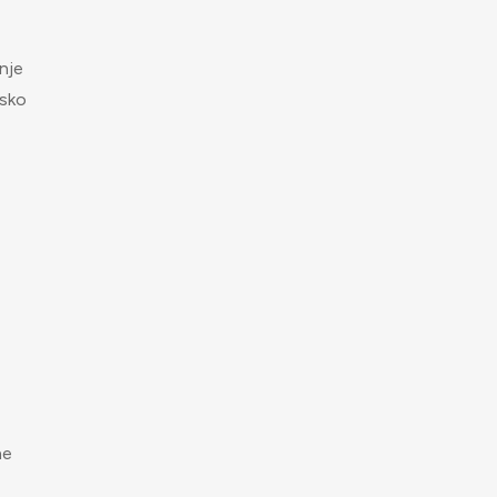
nje
tsko
ne