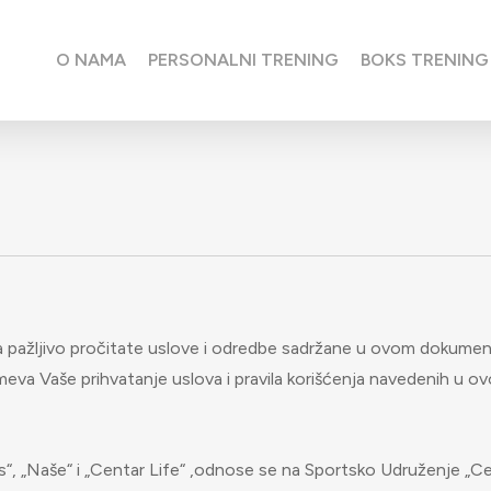
O NAMA
PERSONALNI TRENING
BOKS TRENING
a pažljivo pročitate uslove i odredbe sadržane u ovom dokumen
meva Vaše prihvatanje uslova i pravila korišćenja navedenih u o
Nas“, „Naše“ i „Centar Life“ ,odnose se na Sportsko Udruženje „C