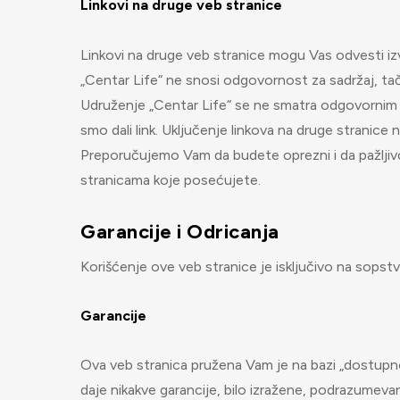
Linkovi na druge veb stranice
Linkovi na druge veb stranice mogu Vas odvesti i
„Centar Life“ ne snosi odgovornost za sadržaj, tačno
Udruženje „Centar Life“ se ne smatra odgovornim 
smo dali link. Uključenje linkova na druge stranic
Preporučujemo Vam da budete oprezni i da pažljiv
stranicama koje posećujete.
Garancije i Odricanja
Korišćenje ove veb stranice je isključivo na sops
Garancije
Ova veb stranica pružena Vam je na bazi „dostupn
daje nikakve garancije, bilo izražene, podrazumevan