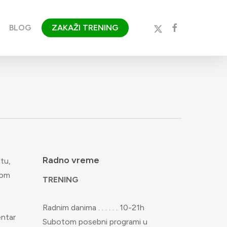
x-
facebook
BLOG
ZAKAŽI TRENING
twitter
Radno vreme
tu,
vom
TRENING
Radnim danima . . . . . . 10-21h
entar
Subotom posebni programi u