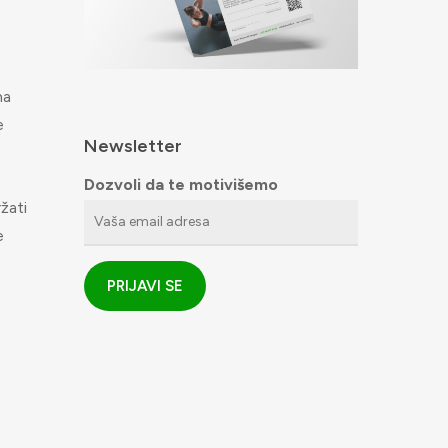
na
e
Newsletter
Dozvoli da te motivišemo
žati
e