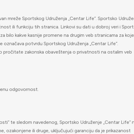
zvan mreže Sportskog Udruženja „Centar Life“. Sportsko Udruže
st ili funkciju tih stranica. Linkovi su dati u dobroj veri i Spor
za bilo kakve kasnije promene na drugim veb stranicama za koje
e ne označava potvrdu Sportskog Udruženja „Centar Life“.
o pročitate zakonska obaveštenja o privatnosti na ostalim veb
tvenu odgovornost.
osti“ te sledom navedenog, Sportsko Udruženje „Centar Life“ 
e, ozakonjene ili druge, uključujući garanciju da je prikazanost