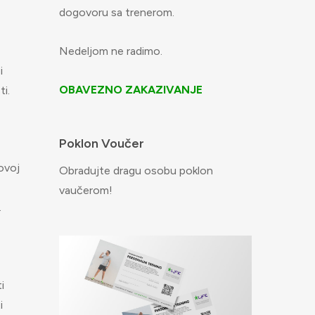
dogovoru sa trenerom.
Nedeljom ne radimo.
i
OBAVEZNO ZAKAZIVANJE
i.
Poklon Voučer
ovoj
Obradujte dragu osobu poklon
vaučerom!
.
i
i