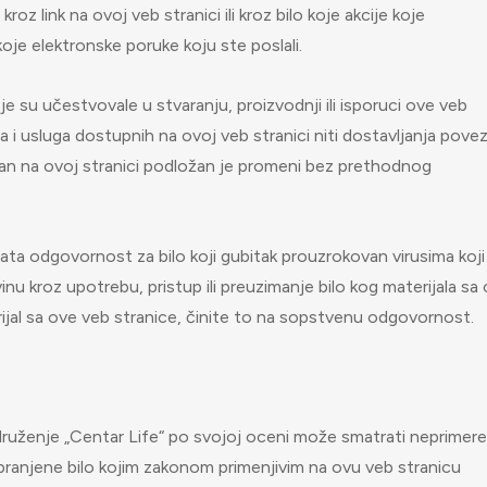
 kroz link na ovoj veb stranici ili kroz bilo koje akcije koje
oje elektronske poruke koju ste poslali.
e su učestvovale u stvaranju, proizvodnji ili isporuci ove veb
i usluga dostupnih na ovoj veb stranici niti dostavljanja pove
tupan na ovoj stranici podložan je promeni bez prethodnog
ata odgovornost za bilo koji gubitak prouzrokovan virusima koji
inu kroz upotrebu, pristup ili preuzimanje bilo kog materijala sa
ijal sa ove veb stranice, činite to na sopstvenu odgovornost.
druženje „Centar Life“ po svojoj oceni može smatrati neprimer
 zabranjene bilo kojim zakonom primenjivim na ovu veb stranicu