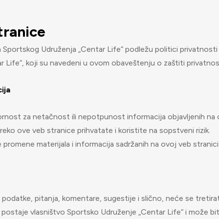
tranice
ma Sportskog Udruženja „Centar Life“ podležu politici privatnosti 
 Life“, koji su navedeni u ovom obaveštenju o zaštiti privatnost
ija
rnost za netačnost ili nepotpunost informacija objavljenih na 
reko ove veb stranice prihvatate i koristite na sopstveni rizik.
 promene materijala i informacija sadržanih na ovoj veb stranici
i podatke, pitanja, komentare, sugestije i slično, neće se tretirat
ete postaje vlasništvo Sportsko Udruženje „Centar Life“ i može bit