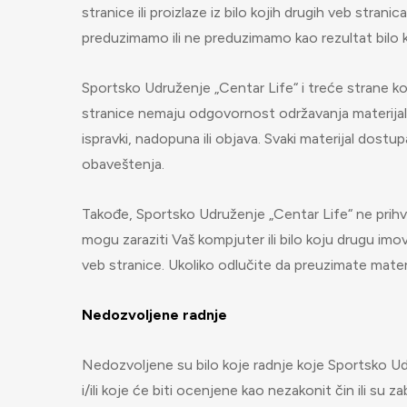
stranice ili proizlaze iz bilo kojih drugih veb stranica
preduzimamo ili ne preduzimamo kao rezultat bilo k
Sportsko Udruženje „Centar Life“ i treće strane koj
stranice nemaju odgovornost održavanja materijala 
ispravki, nadopuna ili objava. Svaki materijal dos
obaveštenja.
Takođe, Sportsko Udruženje „Centar Life“ ne prihv
mogu zaraziti Vaš kompjuter ili bilo koju drugu imov
veb stranice. Ukoliko odlučite da preuzimate mater
Nedozvoljene radnje
Nedozvoljene su bilo koje radnje koje Sportsko U
i/ili koje će biti ocenjene kao nezakonit čin ili su