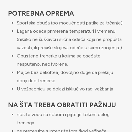
POTREBNA OPREMA
Sportska obuća (po mogućnosti patike za trčanje).
Lagana odeća primerena temperaturi i vremenu
(nikako ne šuškavci i slična odeća koja ne propušta
vazduh, ili previše slojeva odeće u svrhu znojenja ).
Opustene trenerke u kojima se osećate
nesputano, neotvorene.
Majce bez dekoltea, dovoljno duge da prekriju
donji deo trenerke.
U vežbaonicu se dolazi isključivo radi vežbanja
NA ŠTA TREBA OBRATITI PAŽNJU
nosite vodu sa sobom i pijte je tokom celog
treninga
ne preterujte s intenzitetom /kod vežbača