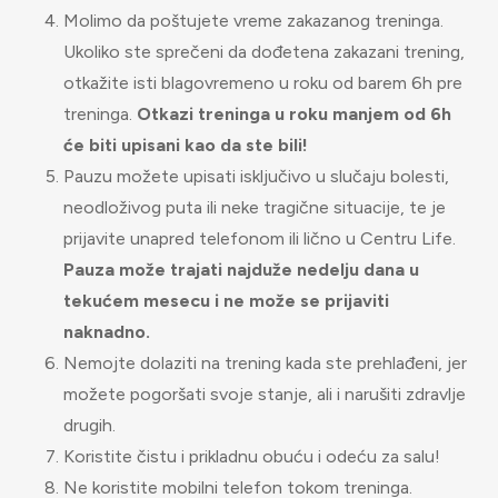
Molimo da poštujete vreme zakazanog treninga.
Ukoliko ste sprečeni da dođetena zakazani trening,
otkažite isti blagovremeno u roku od barem 6h pre
treninga.
Otkazi treninga u roku manjem od 6h
će biti upisani kao da ste bili!
Pauzu možete upisati isključivo u slučaju bolesti,
neodloživog puta ili neke tragične situacije, te je
prijavite unapred telefonom ili lično u Centru Life.
Pauza može trajati najduže nedelju dana u
tekućem mesecu i ne može se prijaviti
naknadno.
Nemojte dolaziti na trening kada ste prehlađeni, jer
možete pogoršati svoje stanje, ali i narušiti zdravlje
drugih.
Koristite čistu i prikladnu obuću i odeću za salu!
Ne koristite mobilni telefon tokom treninga.