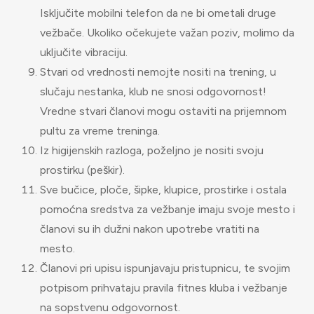
Isključite mobilni telefon da ne bi ometali druge
vežbače. Ukoliko očekujete važan poziv, molimo da
uključite vibraciju.
Stvari od vrednosti nemojte nositi na trening, u
slučaju nestanka, klub ne snosi odgovornost!
Vredne stvari članovi mogu ostaviti na prijemnom
pultu za vreme treninga.
Iz higijenskih razloga, poželjno je nositi svoju
prostirku (peškir).
Sve bučice, ploče, šipke, klupice, prostirke i ostala
pomoćna sredstva za vežbanje imaju svoje mesto i
članovi su ih dužni nakon upotrebe vratiti na
mesto.
Članovi pri upisu ispunjavaju pristupnicu, te svojim
potpisom prihvataju pravila fitnes kluba i vežbanje
na sopstvenu odgovornost.