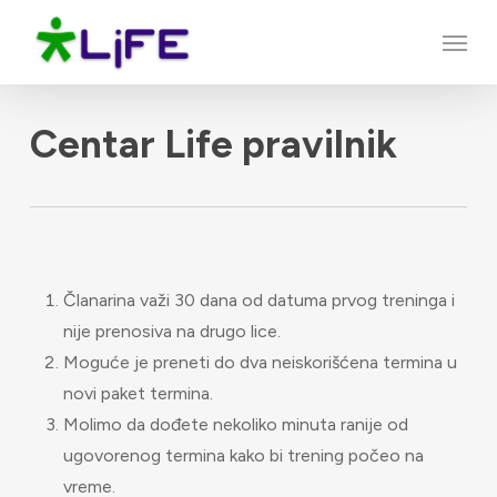
Skip
Menu
to
main
content
Centar Life pravilnik
Članarina važi 30 dana od datuma prvog treninga i
nije prenosiva na drugo lice.
Moguće je preneti do dva neiskorišćena termina u
novi paket termina.
Molimo da dođete nekoliko minuta ranije od
ugovorenog termina kako bi trening počeo na
vreme.