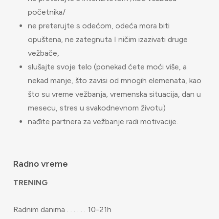
početnika/
ne preterujte s odećom, odeća mora biti
opuštena, ne zategnuta I ničim izazivati druge
vežbače,
slušajte svoje telo (ponekad ćete moći više, a
nekad manje, što zavisi od mnogih elemenata, kao
što su vreme vežbanja, vremenska situacija, dan u
mesecu, stres u svakodnevnom životu)
nađite partnera za vežbanje radi motivacije.
Radno vreme
TRENING
Radnim danima . . . . . . 10-21h