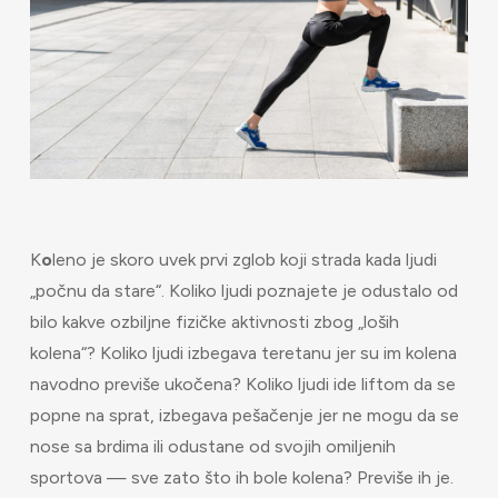
K
o
leno je skoro uvek prvi zglob koji strada kada ljudi
„počnu da stare“. Koliko ljudi poznajete je odustalo od
bilo kakve ozbiljne fizičke aktivnosti zbog „loših
kolena“? Koliko ljudi izbegava teretanu jer su im kolena
navodno previše ukočena? Koliko ljudi ide liftom da se
popne na sprat, izbegava pešačenje jer ne mogu da se
nose sa brdima ili odustane od svojih omiljenih
sportova — sve zato što ih bole kolena? Previše ih je.