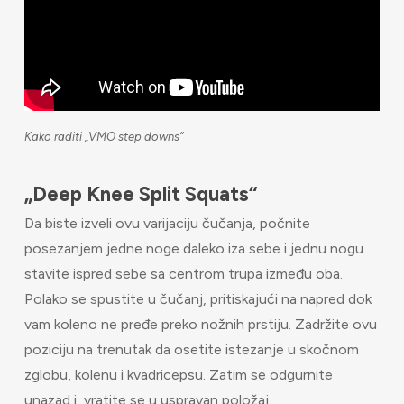
Kako raditi „VMO step downs“
„Deep Knee Split Squats“
Da biste izveli ovu varijaciju čučanja, počnite
posezanjem jedne noge daleko iza sebe i jednu nogu
stavite ispred sebe sa centrom trupa između oba.
Polako se spustite u čučanj, pritiskajući na napred dok
vam koleno ne pređe preko nožnih prstiju. Zadržite ovu
poziciju na trenutak da osetite istezanje u skočnom
zglobu, kolenu i kvadricepsu. Zatim se odgurnite
unazad i vratite se u uspravan položaj.