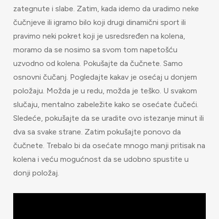
zategnute i slabe. Zatim, kada idemo da uradimo neke
čučnjeve ili igramo bilo koji drugi dinamični sport ili
pravimo neki pokret koji je usredsređen na kolena,
moramo da se nosimo sa svom tom napetošću
uzvodno od kolena. Pokušajte da čučnete. Samo
osnovni čučanj. Pogledajte kakav je osećaj u donjem
položaju. Možda je u redu, možda je teško. U svakom
slučaju, mentalno zabeležite kako se osećate čučeći.
Sledeće, pokušajte da se uradite ovo istezanje minut ili
dva sa svake strane. Zatim pokušajte ponovo da
čučnete. Trebalo bi da osećate mnogo manji pritisak na
kolena i veću mogućnost da se udobno spustite u
donji položaj.