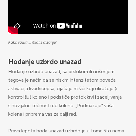
Kako raditi „Tibialis dizanje“
Hodanje uzbrdo unazad
Hodanje uzbrdo unazad, sa prslukom ili nošenjem
tegova je način da se niskim intenzitetom poveća
aktivacija kvadricepsa, ojačaju mišići koji okružuju (i
kontrolišu) koleno i podstiče protok krvi i zaceljivanja
sinovijalne tečnosti do koleno. „Podmazuje“ vaša
kolena i priprema vas za dalji rad.
Prava lepota hoda unazad uzbrdo je u tome što nema