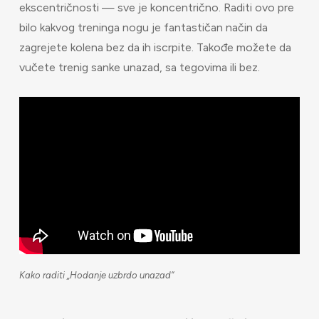
ekscentričnosti — sve je koncentrično. Raditi ovo pre
bilo kakvog treninga nogu je fantastičan način da
zagrejete kolena bez da ih iscrpite. Takođe možete da
vučete trenig sanke unazad, sa tegovima ili bez.
Kako raditi „Hodanje uzbrdo unazad“