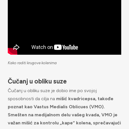
Kako raditi krugove kolenima
Čučanj u obliku suze
Čučanj u obliku suze je dobio ime po svojoj
sposobnosti da cilja na
mišić kvadricepsa, takođe
poznat kao Vastus Medialis Oblicues (VMO).
Smešten na medijalnom delu vašeg kvada, VMO je
važan mišić za kontrolu „kape“ kolena, sprečavajući