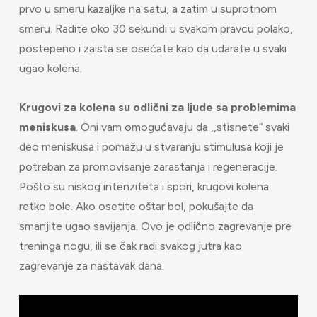
prvo u smeru kazaljke na satu, a zatim u suprotnom
smeru. Radite oko 30 sekundi u svakom pravcu polako,
postepeno i zaista se osećate kao da udarate u svaki
ugao kolena.
Krugovi za kolena su odlični za ljude sa problemima
meniskusa
. Oni vam omogućavaju da ,,stisnete“ svaki
deo meniskusa i pomažu u stvaranju stimulusa koji je
potreban za promovisanje zarastanja i regeneracije.
Pošto su niskog intenziteta i spori, krugovi kolena
retko bole. Ako osetite oštar bol, pokušajte da
smanjite ugao savijanja. Ovo je odlično zagrevanje pre
treninga nogu, ili se čak radi svakog jutra kao
zagrevanje za nastavak dana.