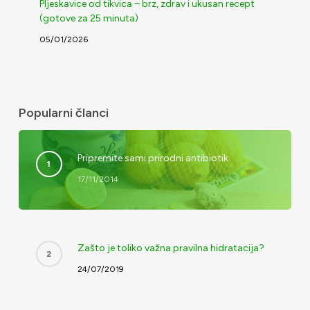
Pljeskavice od tikvica – brz, zdrav i ukusan recept
(gotove za 25 minuta)
05/01/2026
Popularni članci
Pripremite sami prirodni antibiotik
17/11/2014
Zašto je toliko važna pravilna hidratacija?
24/07/2019