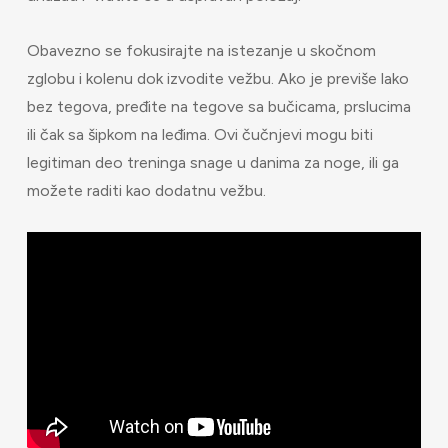
Obavezno se fokusirajte na istezanje u skočnom
zglobu i kolenu dok izvodite vežbu. Ako je previše lako
bez tegova, pređite na tegove sa bučicama, prslucima
ili čak sa šipkom na leđima. Ovi čučnjevi mogu biti
legitiman deo treninga snage u danima za noge, ili ga
možete raditi kao dodatnu vežbu.