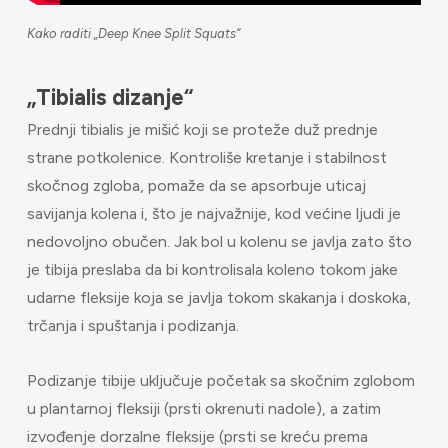
Kako raditi „Deep Knee Split Squats“
„Tibialis dizanje“
Prednji tibialis je mišić koji se proteže duž prednje
strane potkolenice. Kontroliše kretanje i stabilnost
skočnog zgloba, pomaže da se apsorbuje uticaj
savijanja kolena i, što je najvažnije, kod većine ljudi je
nedovoljno obučen. Jak bol u kolenu se javlja zato što
je tibija preslaba da bi kontrolisala koleno tokom jake
udarne fleksije koja se javlja tokom skakanja i doskoka,
trčanja i spuštanja i podizanja.
Podizanje tibije uključuje početak sa skočnim zglobom
u plantarnoj fleksiji (prsti okrenuti nadole), a zatim
izvođenje dorzalne fleksije (prsti se kreću prema