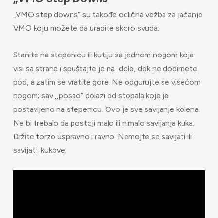
„VMO step downs“ su takođe odlična vežba za jačanje
VMO koju možete da uradite skoro svuda.
Stanite na stepenicu ili kutiju sa jednom nogom koja
visi sa strane i spuštajte je na dole, dok ne dodirnete
pod, a zatim se vratite gore. Ne odgurujte se visećom
nogom; sav ,,posao“ dolazi od stopala koje je
postavljeno na stepenicu. Ovo je sve savijanje kolena.
Ne bi trebalo da postoji malo ili nimalo savijanja kuka.
Držite torzo uspravno i ravno. Nemojte se savijati ili
savijati kukove.