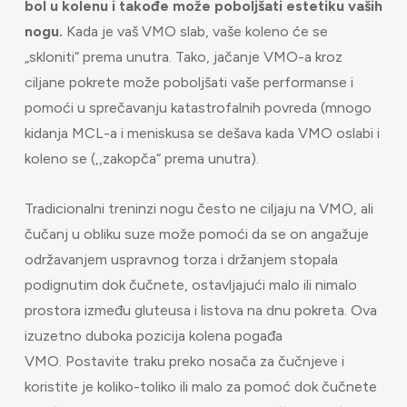
bol u kolenu i takođe može poboljšati estetiku vaših
nogu.
Kada je vaš VMO slab, vaše koleno će se
„skloniti“ prema unutra. Tako, jačanje VMO-a kroz
ciljane pokrete može poboljšati vaše performanse i
pomoći u sprečavanju katastrofalnih povreda (mnogo
kidanja MCL-a i meniskusa se dešava kada VMO oslabi i
koleno se (,,zakopča“ prema unutra).
Tradicionalni treninzi nogu često ne ciljaju na VMO, ali
čučanj u obliku suze može pomoći da se on angažuje
održavanjem uspravnog torza i držanjem stopala
podignutim dok čučnete, ostavljajući malo ili nimalo
prostora između gluteusa i listova na dnu pokreta. Ova
izuzetno duboka pozicija kolena pogađa
VMO. Postavite traku preko nosača za čučnjeve i
koristite je koliko-toliko ili malo za pomoć dok čučnete