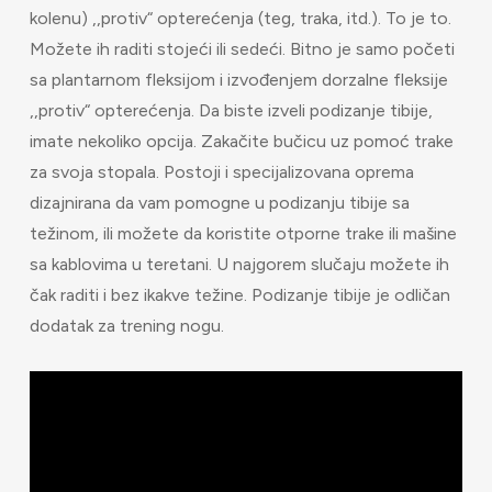
kolenu) ,,protiv“ opterećenja (teg, traka, itd.). To je to.
Možete ih raditi stojeći ili sedeći. Bitno je samo početi
sa plantarnom fleksijom i izvođenjem dorzalne fleksije
,,protiv“ opterećenja. Da biste izveli podizanje tibije,
imate nekoliko opcija. Zakačite bučicu uz pomoć trake
za svoja stopala. Postoji i specijalizovana oprema
dizajnirana da vam pomogne u podizanju tibije sa
težinom, ili možete da koristite otporne trake ili mašine
sa kablovima u teretani. U najgorem slučaju možete ih
čak raditi i bez ikakve težine. Podizanje tibije je odličan
dodatak za trening nogu.