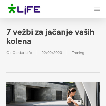
Skip
Menu
to
main
content
7 vežbi za jačanje vaših
kolena
Od
Centar Life
22/02/2023
Trening