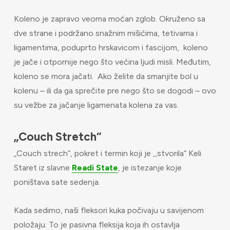
Koleno je zapravo veoma moćan zglob. Okruženo sa
dve strane i podržano snažnim mišićima, tetivama i
ligamentima, poduprto hrskavicom i fascijom, koleno
je jače i otpornije nego što većina ljudi misli. Međutim,
koleno se mora jačati. Ako želite da smanjite bol u
kolenu – ili da ga sprečite pre nego što se dogodi – ovo
su vežbe za jačanje ligamenata kolena za vas.
„Couch Stretch“
„Couch strech“, pokret i termin koji je ,,stvorila“ Keli
Staret iz slavne
Readi State
, je istezanje koje
poništava sate sedenja.
Kada sedimo, naši fleksori kuka počivaju u savijenom
položaju. To je pasivna fleksija koja ih ostavlja