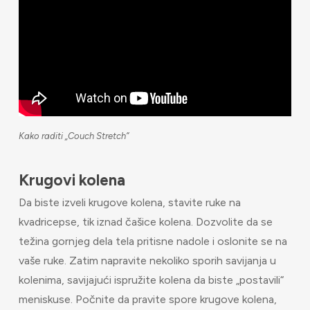
Kako raditi „Couch Stretch“
Krugovi kolena
Da biste izveli krugove kolena, stavite ruke na
kvadricepse, tik iznad čašice kolena. Dozvolite da se
težina gornjeg dela tela pritisne nadole i oslonite se na
vaše ruke. Zatim napravite nekoliko sporih savijanja u
kolenima, savijajući ispružite kolena da biste „postavili“
meniskuse. Počnite da pravite spore krugove kolena,