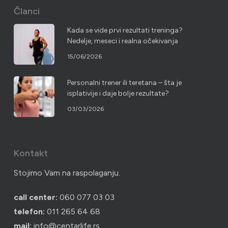
Članci
Kada se vide prvi rezultati treninga?
Nedelje, meseci i realna očekivanja
15/06/2026
Personalni trener ili teretana – šta je
isplativije i daje bolje rezultate?
03/03/2026
Kontakt
Stojimo Vam na raspolaganju.
call center:
060 077 03 03
telefon:
011 265 64 68
mail:
info@centarlife.rs