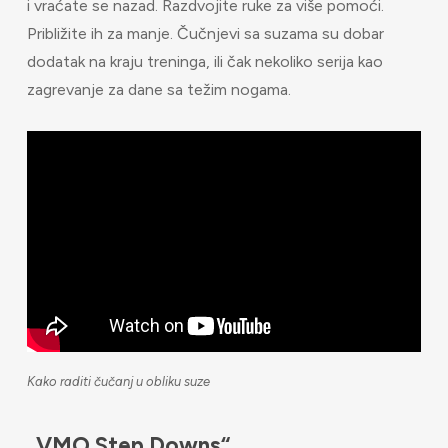
i vraćate se nazad. Razdvojite ruke za više pomoći.
Približite ih za manje. Čučnjevi sa suzama su dobar
dodatak na kraju treninga, ili čak nekoliko serija kao
zagrevanje za dane sa težim nogama.
Kako raditi čučanj u obliku suze
„VMO Step Downs“