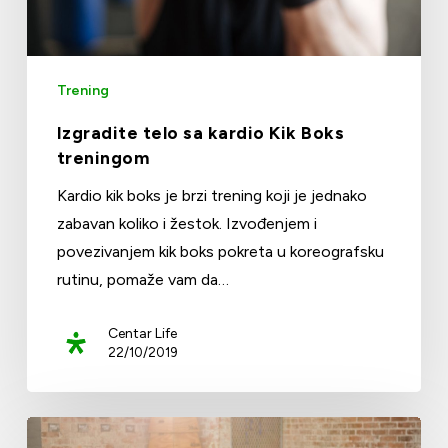
Trening
Izgradite telo sa kardio Kik Boks
treningom
Kardio kik boks je brzi trening koji je jednako
zabavan koliko i žestok. Izvođenjem i
povezivanjem kik boks pokreta u koreografsku
rutinu, pomaže vam da…
Centar Life
22/10/2019