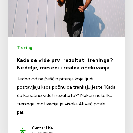
Trening
Kada se vide prvi rezultati treninga?
Nedelje, meseci i realna očekivanja
Jedno od najčešćih pitanja koje ljudi
postavljaju kada počnu da treniraju jeste:“Kada
ću konačno videti rezultate?” Nakon nekoliko
treninga, motivacija je visoka.Ali već posle
par…
Centar Life