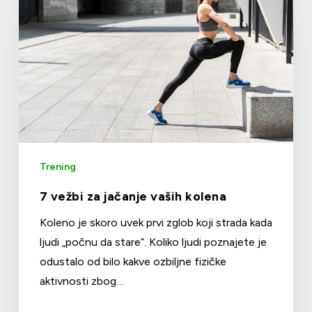
Trening
7 vežbi za jačanje vaših kolena
Koleno je skoro uvek prvi zglob koji strada kada
ljudi „počnu da stare“. Koliko ljudi poznajete je
odustalo od bilo kakve ozbiljne fizičke
aktivnosti zbog…