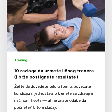
Trening
10 razloga da uzmete ličnog trenera
(i brže postignete rezultate)
Želite da dovedete telo u formu, povećate
kondiciju ili jednostavno krenete sa zdravijim
načinom života — ali ne znate odakle da
počnete? U tom slučaju,…