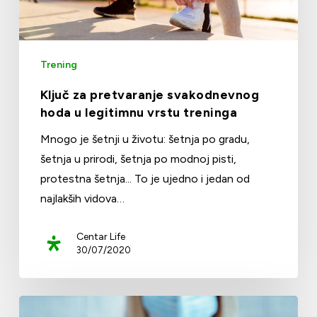
Trening
Ključ za pretvaranje svakodnevnog
hoda u legitimnu vrstu treninga
Mnogo je šetnji u životu: šetnja po gradu,
šetnja u prirodi, šetnja po modnoj pisti,
protestna šetnja... To je ujedno i jedan od
najlakših vidova…
Centar Life
30/07/2020