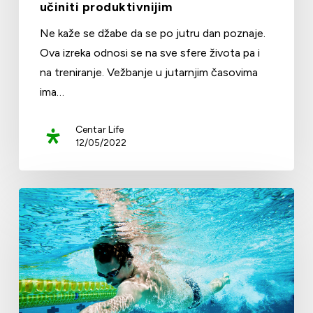
učiniti produktivnijim
Ne kaže se džabe da se po jutru dan poznaje.
Ova izreka odnosi se na sve sfere života pa i
na treniranje. Vežbanje u jutarnjim časovima
ima…
Centar Life
12/05/2022