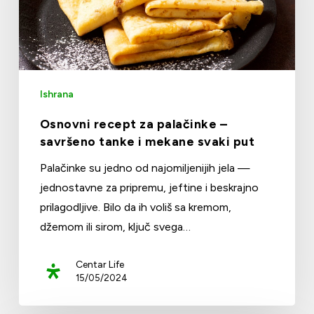
Ishrana
Osnovni recept za palačinke –
savršeno tanke i mekane svaki put
Palačinke su jedno od najomiljenijih jela —
jednostavne za pripremu, jeftine i beskrajno
prilagodljive. Bilo da ih voliš sa kremom,
džemom ili sirom, ključ svega…
Centar Life
15/05/2024