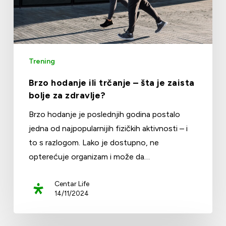
Trening
Brzo hodanje ili trčanje – šta je zaista
bolje za zdravlje?
Brzo hodanje je poslednjih godina postalo
jedna od najpopularnijih fizičkih aktivnosti – i
to s razlogom. Lako je dostupno, ne
opterećuje organizam i može da…
Centar Life
14/11/2024