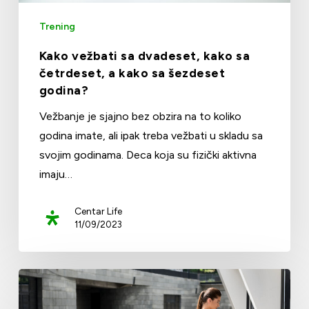
Trening
Kako vežbati sa dvadeset, kako sa
četrdeset, a kako sa šezdeset
godina?
Vežbanje je sjajno bez obzira na to koliko
godina imate, ali ipak treba vežbati u skladu sa
svojim godinama. Deca koja su fizički aktivna
imaju…
Centar Life
11/09/2023