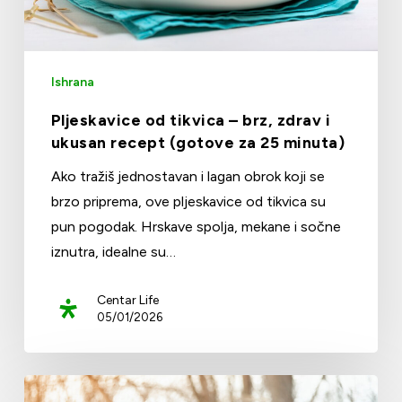
Ishrana
Pljeskavice od tikvica – brz, zdrav i
ukusan recept (gotove za 25 minuta)
Ako tražiš jednostavan i lagan obrok koji se
brzo priprema, ove pljeskavice od tikvica su
pun pogodak. Hrskave spolja, mekane i sočne
iznutra, idealne su…
Centar Life
05/01/2026