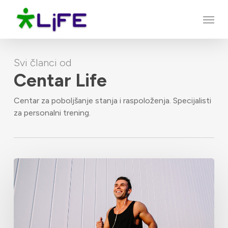
Skip
Menu
to
main
content
Svi članci od
Centar Life
Centar za poboljšanje stanja i raspoloženja. Specijalisti
za personalni trening.