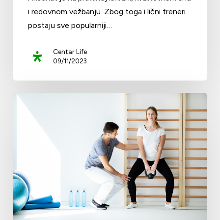
i redovnom vežbanju. Zbog toga i lični treneri
postaju sve popularniji…
Centar Life
09/11/2023