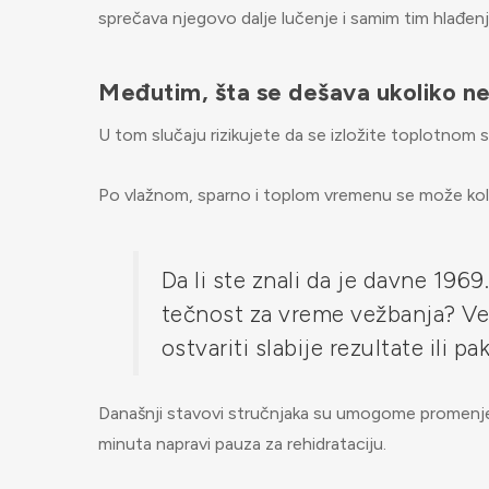
sprečava njegovo dalje lučenje i samim tim hlađen
Međutim, šta se dešava ukoliko ne
U tom slučaju rizikujete da se izložite toplotnom s
Po vlažnom, sparno i toplom vremenu se može kolab
Da li ste znali da je davne 196
tečnost za vreme vežbanja? Ver
ostvariti slabije rezultate ili p
Današnji stavovi stručnjaka su umogome promenjen
minuta napravi pauza za rehidrataciju.