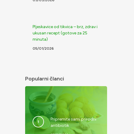
Pljeskavice od tikvica – brz, zdrav i
ukusan recept (gotove za 25
minuta)
05/01/2026
u
Popularni članci
Pripremite sami prirodni
antibiotik