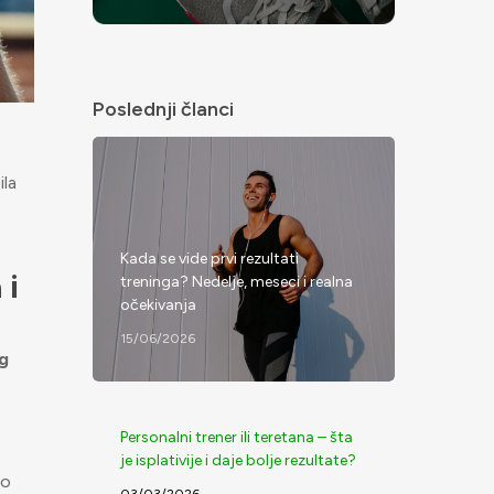
Poslednji članci
ila
Kada se vide prvi rezultati
 i
treninga? Nedelje, meseci i realna
očekivanja
15/06/2026
eg
Personalni trener ili teretana – šta
je isplativije i daje bolje rezultate?
to
03/03/2026