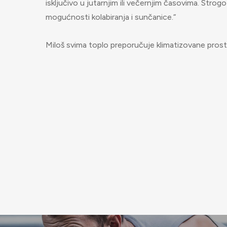
isključivo u jutarnjim ili večernjim časovima. Stro
mogućnosti kolabiranja i sunčanice.“
Miloš svima toplo preporučuje klimatizovane prosto