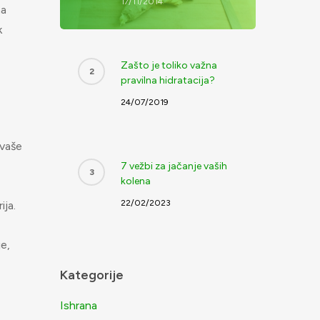
17/11/2014
ha
k
Zašto je toliko važna
pravilna hidratacija?
24/07/2019
 vaše
7 vežbi za jačanje vaših
kolena
22/02/2023
ija.
je,
Kategorije
Ishrana