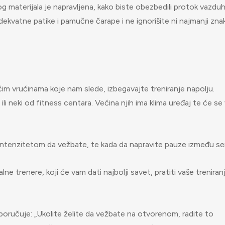
og materijala je napravljena, kako biste obezbedili protok vazdu
kvatne patike i pamučne čarape i ne ignorišite ni najmanji zna
ćim vrućinama koje nam slede, izbegavajte treniranje napolju.
li neki od fitness centara. Većina njih ima klima uređaj te će se
 intenzitetom da vežbate, te kada da napravite pauze između ser
lne trenere, koji će vam dati najbolji savet, pratiti vaše treniran
poručuje: „Ukolite želite da vežbate na otvorenom, radite to