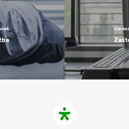
anak
Sledeć
žba
Zašt