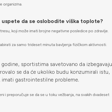
je organizma.
 uspete da se oslobodite viška toplote?
tresu, koji može imati brojne negativne posledice po zdravlje.
irati za samo trideset minuta bavljenja fizičkom aktivnosti.
9. godine, sportistima savetovano da izbegavaj
ovalo se da će ukoliko budu konzumirali istu,
ak imati gastrointestilne probleme.
i i preporučuje se da se u toku vežbanja, na svakih dvadeset