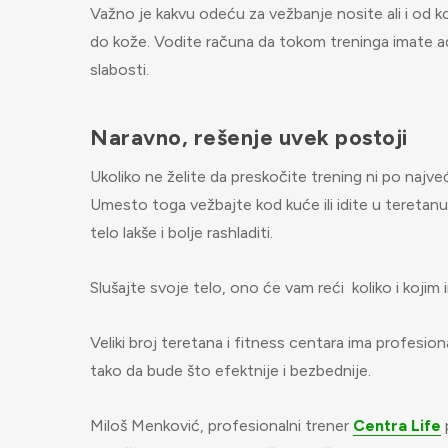
Važno je kakvu odeću za vežbanje nosite ali i od k
do kože. Vodite računa da tokom treninga imate ade
slabosti.
Naravno, rešenje uvek postoji
Ukoliko ne želite da preskočite trening ni po najve
Umesto toga vežbajte kod kuće ili idite u teretanu i
telo lakše i bolje rashladiti.
Slušajte svoje telo, ono će vam reći koliko i kojim
Veliki broj teretana i fitness centara ima profesiona
tako da bude što efektnije i bezbednije.
Miloš Menković, profesionalni trener
Centra Life