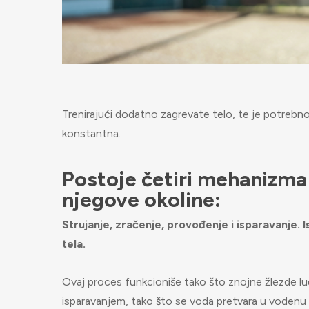
Trenirajući dodatno zagrevate telo, te je potrebno 
konstantna.
Postoje četiri mehanizma
njegove okoline:
Strujanje, zračenje, provođenje i isparavanje. 
tela.
Ovaj proces funkcioniše tako što znojne žlezde l
isparavanjem, tako što se voda pretvara u vodenu p