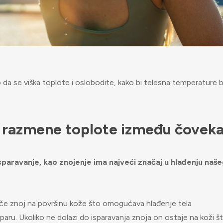
da se viška toplote i oslobodite, kako bi telesna temperature b
 razmene toplote između čoveka
Isparavanje, kao znojenje ima najveći značaj u hlađenju naš
uče znoj na površinu kože što omogućava hlađenje tela
aru. Ukoliko ne dolazi do isparavanja znoja on ostaje na koži š