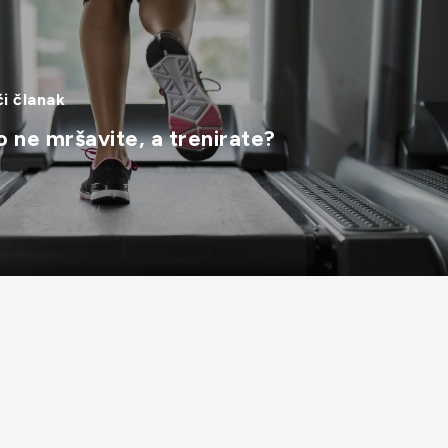
i članak
o ne mršavite, a trenirate?