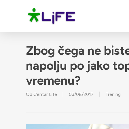
Skip
to
main
content
Zbog čega ne biste 
napolju po jako t
vremenu?
Od
Centar Life
03/08/2017
Trening