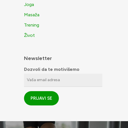
Joga
Masaža
Trening
Život
Newsletter
Dozvoli da te motivišemo