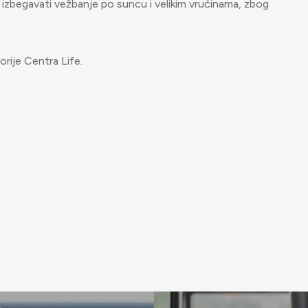
go izbegavati vežbanje po suncu i velikim vrućinama, zbog
rije Centra Life.