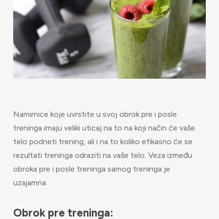
Namirnice koje uvrstite u svoj obrok pre i posle
treninga imaju veliki uticaj na to na koji način će vaše
telo podneti trening, ali i na to koliko efikasno će se
rezultati treninga odraziti na vaše telo. Veza između
obroka pre i posle treninga samog treninga je
uzajamna.
Obrok pre treninga: