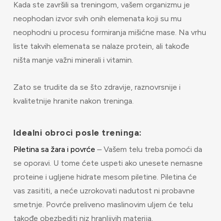
Kada ste završili sa treningom, vašem organizmu je
neophodan izvor svih onih elemenata koji su mu
neophodni u procesu formiranja mišićne mase. Na vrhu
liste takvih elemenata se nalaze protein, ali takođe
ništa manje važni minerali i vitamin.
Zato se trudite da se što zdravije, raznovrsnije i
kvalitetnije hranite nakon treninga.
Idealni obroci posle treninga:
Piletina sa žara i povrće
– Vašem telu treba pomoći da
se oporavi. U tome ćete uspeti ako unesete nemasne
proteine i ugljene hidrate mesom piletine. Piletina će
vas zasititi, a neće uzrokovati nadutost ni probavne
smetnje. Povrće preliveno maslinovim uljem će telu
takođe obezbediti niz hranljivih materija.