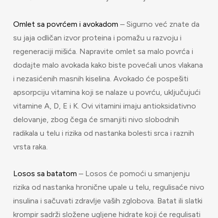
Omlet sa povrćem i avokadom
– Sigurno već znate da
su jaja odličan izvor proteina i pomažu u razvoju i
regeneraciji mišića. Napravite omlet sa malo povrća i
dodajte malo avokada kako biste povećali unos vlakana
i nezasićenih masnih kiselina. Avokado će pospešiti
apsorpciju vitamina koji se nalaze u povrću, uključujući
vitamine A, D, E i K. Ovi vitamini imaju antioksidativno
delovanje, zbog čega će smanjiti nivo slobodnih
radikala u telu i rizika od nastanka bolesti srca i raznih
vrsta raka.
Losos sa batatom
– Losos će pomoći u smanjenju
rizika od nastanka hronične upale u telu, regulisaće nivo
insulina i sačuvati zdravlje vaših zglobova. Batat ili slatki
krompir sadrži složene ugljene hidrate koji će regulisati