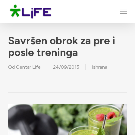
Skip
Menu
to
main
content
Savršen obrok za pre i
posle treninga
Od
Centar Life
24/09/2015
Ishrana