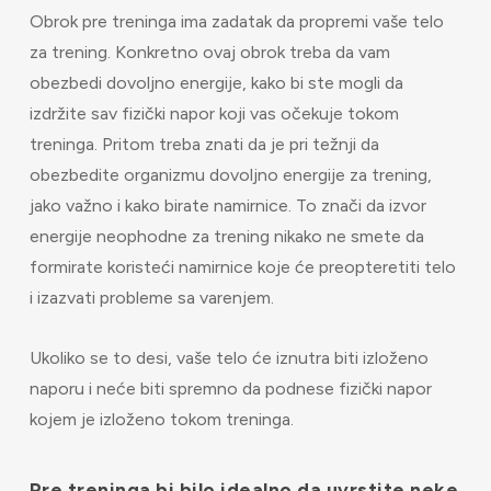
Obrok pre treninga ima zadatak da propremi vaše telo
za trening. Konkretno ovaj obrok treba da vam
obezbedi dovoljno energije, kako bi ste mogli da
izdržite sav fizički napor koji vas očekuje tokom
treninga. Pritom treba znati da je pri težnji da
obezbedite organizmu dovoljno energije za trening,
jako važno i kako birate namirnice. To znači da izvor
energije neophodne za trening nikako ne smete da
formirate koristeći namirnice koje će preopteretiti telo
i izazvati probleme sa varenjem.
Ukoliko se to desi, vaše telo će iznutra biti izloženo
naporu i neće biti spremno da podnese fizički napor
kojem je izloženo tokom treninga.
Pre treninga bi bilo idealno da uvrstite neke