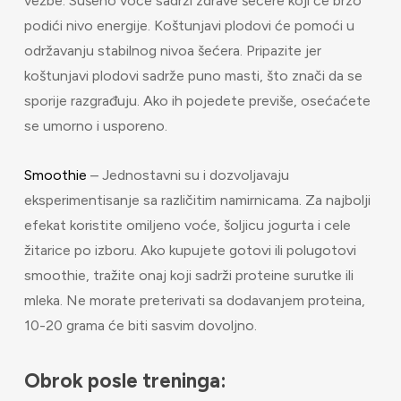
vežbe. Sušeno voće sadrži zdrave šećere koji će brzo
podići nivo energije. Koštunjavi plodovi će pomoći u
održavanju stabilnog nivoa šećera. Pripazite jer
koštunjavi plodovi sadrže puno masti, što znači da se
sporije razgrađuju. Ako ih pojedete previše, osećaćete
se umorno i usporeno.
Smoothie
– Jednostavni su i dozvoljavaju
eksperimentisanje sa različitim namirnicama. Za najbolji
efekat koristite omiljeno voće, šoljicu jogurta i cele
žitarice po izboru. Ako kupujete gotovi ili polugotovi
smoothie, tražite onaj koji sadrži proteine surutke ili
mleka. Ne morate preterivati sa dodavanjem proteina,
10-20 grama će biti sasvim dovoljno.
Obrok posle treninga: