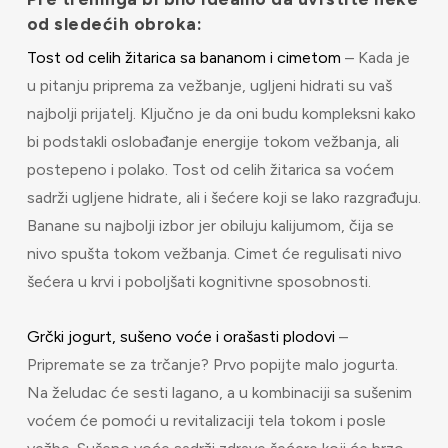
od sledećih obroka:
Tost od celih žitarica sa bananom i cimetom
– Kada je
u pitanju priprema za vežbanje, ugljeni hidrati su vaš
najbolji prijatelj. Ključno je da oni budu kompleksni kako
bi podstakli oslobađanje energije tokom vežbanja, ali
postepeno i polako. Tost od celih žitarica sa voćem
sadrži ugljene hidrate, ali i šećere koji se lako razgrađuju.
Banane su najbolji izbor jer obiluju kalijumom, čija se
nivo spušta tokom vežbanja. Cimet će regulisati nivo
šećera u krvi i poboljšati kognitivne sposobnosti.
Grčki jogurt, sušeno voće i orašasti plodovi
–
Pripremate se za trčanje? Prvo popijte malo jogurta.
Na želudac će sesti lagano, a u kombinaciji sa sušenim
voćem će pomoći u revitalizaciji tela tokom i posle