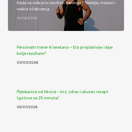
Kada se vide prvi rezultati treninga? Nedelje, meseci i
realna očekivanja
15/06/2026
Personalni trener ili teretana – šta je isplativije i daje
bolje rezultate?
03/03/2026
Pljeskavice od tikvica – brz, zdrav i ukusan recept
(gotove za 25 minuta)
05/01/2026