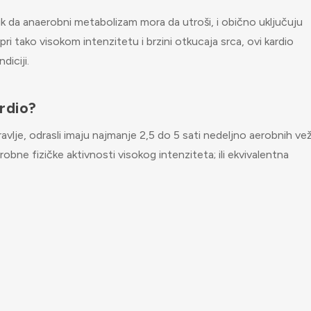
lik da anaerobni metabolizam mora da utroši, i obično uključuju
i tako visokom intenzitetu i brzini otkucaja srca, ovi kardio
diciji.
rdio?
lje, odrasli imaju najmanje 2,5 do 5 sati nedeljno aerobnih vež
bne fizičke aktivnosti visokog intenziteta; ili ekvivalentna