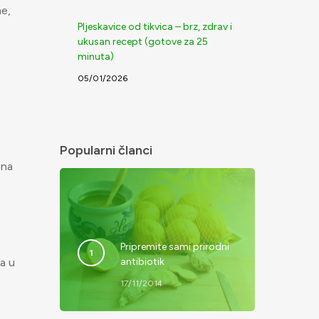
ne,
Pljeskavice od tikvica – brz, zdrav i
ukusan recept (gotove za 25
minuta)
05/01/2026
Popularni članci
bna
Pripremite sami prirodni
antibiotik
a u
17/11/2014