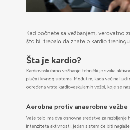
Kad počnete sa vežbanjem, verovatno zna
što bi trebalo da znate o kardio trening
Šta je kardio?
Kardiovaskularno vežbanje tehnički je svaka aktivn
pluća i krvnog sistema. Međutim, kada većina ljudi
određena vrsta kardiovaskularnih vežbi, koje se naz
Aerobna protiv anaerobne vežbe
Vaše telo ima dva osnovna sredstva za razbijanje h
intenziteta aktivnosti, jedan sistem će biti naglaš