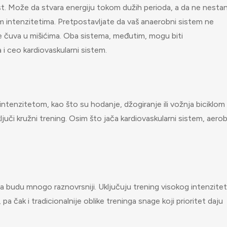
ost. Može da stvara energiju tokom dužih perioda, a da ne nesta
vim intenzitetima. Pretpostavljate da vaš anaerobni sistem ne
se čuva u mišićima. Oba sistema, međutim, mogu biti
a i ceo kardiovaskularni sistem.
intenzitetom, kao što su hodanje, džogiranje ili vožnja biciklom
i kružni trening. Osim što jača kardiovaskularni sistem, aero
da budu mnogo raznovrsniji. Uključuju trening visokog intenzitet
 pa čak i tradicionalnije oblike treninga snage koji prioritet daju