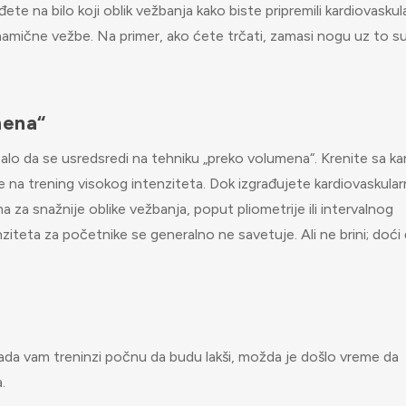
te na bilo koji oblik vežbanja kako biste pripremili kardiovaskul
inamične vežbe. Na primer, ako ćete trčati, zamasi nogu uz to s
mena“
balo da se usredsredi na tehniku „preko volumena“. Krenite sa ka
na trening visokog intenziteta. Dok izgrađujete kardiovaskular
a za snažnije oblike vežbanja, poput pliometrije ili intervalnog
ziteta za početnike se generalno ne savetuje. Ali ne brini; doći 
ada vam treninzi počnu da budu lakši, možda je došlo vreme da
a.