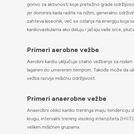
gorivo za aktivnosti koje pretežno grade izdržljiv
jer dominira kada radite na nižim, generalno održi
zahteva kiseonik, već se oslanja na energiju koja 
kardiovaskularna ako deluju i jačaju vaše srce, pluć
Primeri aerobne vežbe
Aerobni kardio uključuje stalno vežbanje sa niskim 
laganim do umerenim tempom. Takođe može da uključ
vežba razvija mišićnu izdržljivost.
Primeri anaerobne vežbe
Anaerobni oblici kardio treninga imaju tendenciju 
krugu, intervalni trening visokog intenziteta (HIIT),
velikim mišićnim grupama.