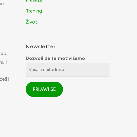
arni
Trening
u
Život
Newsletter
rdo
Dozvoli da te motivišemo
nu i
ćeš i