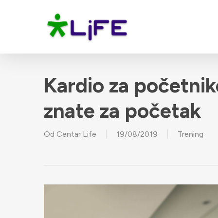
Skip
to
main
content
Kardio za početnike
znate za početak
Od
Centar Life
19/08/2019
Trening