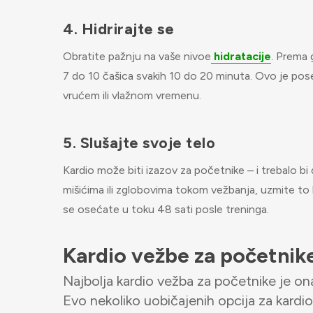
4. Hidrirajte se
Obratite pažnju na vaše nivoe
hidratacije
. Prema 
7 do 10 čašica svakih 10 do 20 minuta. Ovo je pos
vrućem ili vlažnom vremenu.
5. Slušajte svoje telo
Kardio može biti izazov za početnike – i trebalo bi
mišićima ili zglobovima tokom vežbanja, uzmite to 
se osećate u toku 48 sati posle treninga.
Kardio vežbe za početnik
Najbolja kardio vežba za početnike je ona
Evo nekoliko uobičajenih opcija za kardio