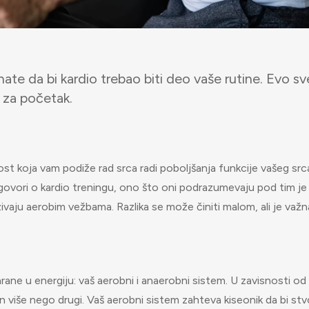
te da bi kardio trebao biti deo vaše rutine. Evo s
u za početak.
ost koja vam podiže rad srca radi poboljšanja funkcije vašeg src
 govori o kardio treningu, ono što oni podrazumevaju pod tim je
ivaju aerobim vežbama. Razlika se može činiti malom, ali je važn
rane u energiju: vaš aerobni i anaerobni sistem. U zavisnosti od
en više nego drugi. Vaš aerobni sistem zahteva kiseonik da bi stv