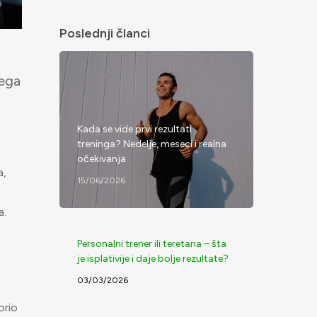
Poslednji članci
vega
Kada se vide prvi rezultati
treninga? Nedelje, meseci i realna
očekivanja
a,
15/06/2026
a.
Personalni trener ili teretana – šta
je isplativije i daje bolje rezultate?
03/03/2026
orio