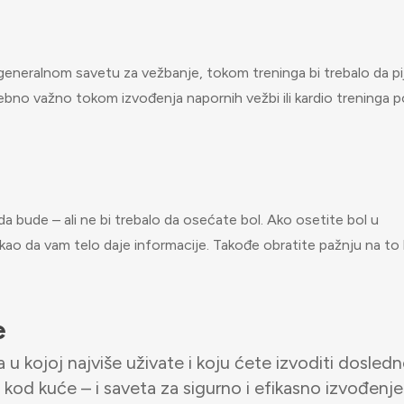
generalnom savetu za vežbanje, tokom treninga bi trebalo da pi
ebno važno tokom izvođenja napornih vežbi ili kardio treninga p
 da bude – ali ne bi trebalo da osećate bol. Ako osetite bol u
kao da vam telo daje informacije. Takođe obratite pažnju na to
e
 u kojoj najviše uživate i koju ćete izvoditi dosledn
 kod kuće – i saveta za sigurno i efikasno izvođenje