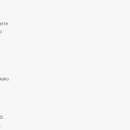
jete
o
 kako
o.
.