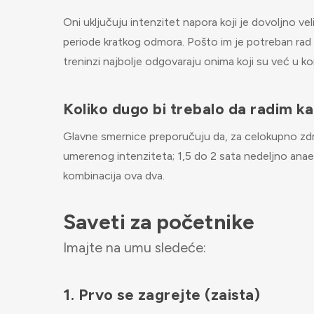
Oni uključuju intenzitet napora koji je dovoljno ve
periode kratkog odmora. Pošto im je potreban rad pr
treninzi najbolje odgovaraju onima koji su već u kon
Koliko dugo bi trebalo da radim ka
Glavne smernice preporučuju da, za celokupno zdrav
umerenog intenziteta; 1,5 do 2 sata nedeljno anaero
kombinacija ova dva.
Saveti za početnike
Imajte na umu sledeće:
1. Prvo se zagrejte (zaista)