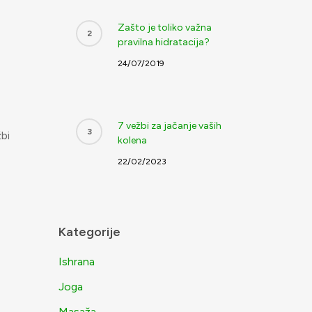
Zašto je toliko važna
pravilna hidratacija?
24/07/2019
7 vežbi za jačanje vaših
bi
kolena
22/02/2023
Kategorije
Ishrana
Joga
Masaža