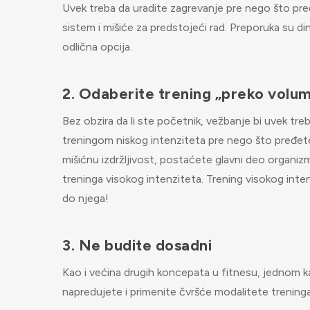
Uvek treba da uradite zagrevanje pre nego što pređe
sistem i mišiće za predstojeći rad. Preporuka su d
odlična opcija.
2. Odaberite trening „preko volu
Bez obzira da li ste početnik, vežbanje bi uvek tre
treningom niskog intenziteta pre nego što pređete 
mišićnu izdržljivost, postaćete glavni deo organizm
treninga visokog intenziteta. Trening visokog inten
do njega!
3. Ne budite dosadni
Kao i većina drugih koncepata u fitnesu, jednom k
napredujete i primenite čvršće modalitete trening