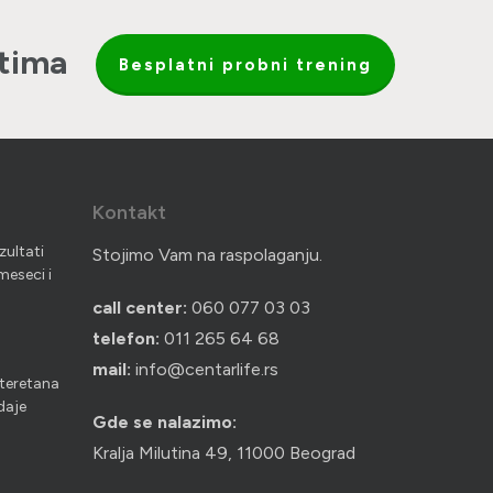
atima
Besplatni probni trening
Kontakt
zultati
Stojimo Vam na raspolaganju.
meseci i
call center:
060 077 03 03
telefon:
011 265 64 68
mail:
info@centarlife.rs
i teretana
 daje
Gde se nalazimo:
Kralja Milutina 49, 11000 Beograd