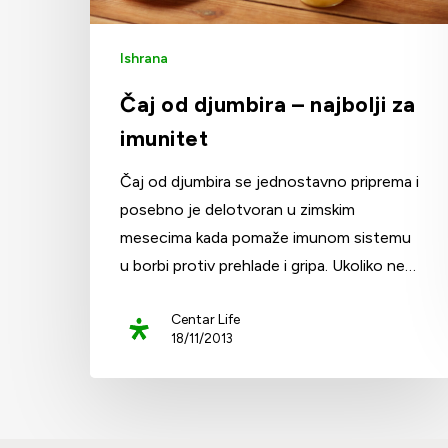
Ishrana
Čaj od djumbira – najbolji za
imunitet
Čaj od djumbira se jednostavno priprema i
posebno je delotvoran u zimskim
mesecima kada pomaže imunom sistemu
u borbi protiv prehlade i gripa. Ukoliko ne…
Centar Life
18/11/2013