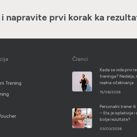
 i napravite prvi korak ka rezult
cija
Članci
Kada se vide prvi re
treninga? Nedelje, 
ni Trening
realna očekivanja
15/06/2026
ning
Personalni trener il
– šta je isplativije i
Voucher
bolje rezultate?
03/03/2026