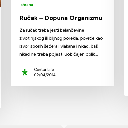
Ishrana
Ručak – Dopuna Organizmu
Za ručak treba jesti belančevine
životinjskog ili biljnog porekla, povrće kao
izvor sporih šećera i vlakana i nikad, baš
nikad ne treba pojesti uobičajen oblik…
Centar Life
02/04/2014