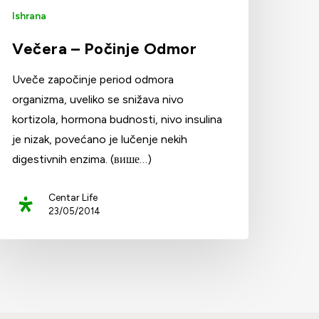
Ishrana
Večera – Počinje Odmor
Uveče započinje period odmora
organizma, uveliko se snižava nivo
kortizola, hormona budnosti, nivo insulina
je nizak, povećano je lučenje nekih
digestivnih enzima. (више…)
Centar Life
23/05/2014