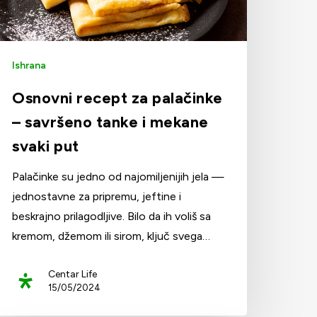
Ishrana
Osnovni recept za palačinke
– savršeno tanke i mekane
svaki put
Palačinke su jedno od najomiljenijih jela —
jednostavne za pripremu, jeftine i
beskrajno prilagodljive. Bilo da ih voliš sa
kremom, džemom ili sirom, ključ svega…
Centar Life
15/05/2024