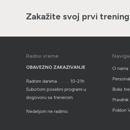
Zakažite svoj prvi trening
Radno vreme
Naviga
OBAVEZNO ZAKAZIVANJE
O nama
Personal
Radnim danima . . . . . . 10-21h
Subotom posebni programi u
Boks tre
dogovoru sa trenerom.
Pravilnik
Poklon 
Nedeljom ne radimo.