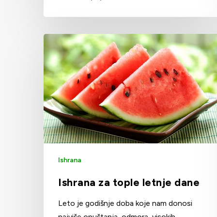
Ishrana
Ishrana za tople letnje dane
Leto je godišnje doba koje nam donosi
najviše opuštanja, odmora, visokih