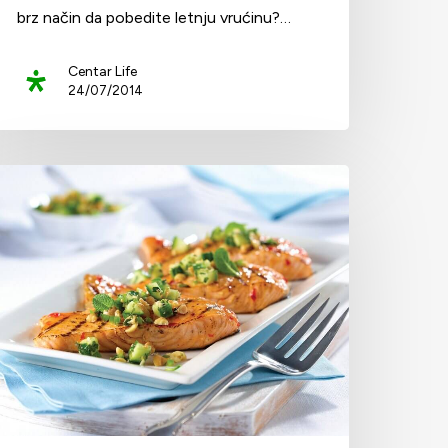
brz način da pobedite letnju vrućinu?…
Centar Life
24/07/2014